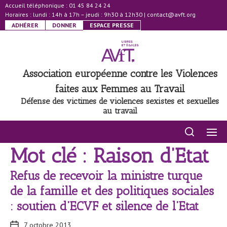
Accueil téléphonique : 01 45 84 24 24
Horaires : lundi : 14h à 17h – jeudi : 9h30 à 12h30
|
contact@avft.org
ADHÉRER
DONNER
ESPACE PRESSE
Association européenne contre les Violences
faites aux Femmes au Travail
Défense des victimes de violences sexistes et sexuelles
au travail
Mot clé : Raison d’Etat
Refus de recevoir la ministre turque
de la famille et des politiques sociales
: soutien d’ECVF et silence de l’Etat
7 octobre 2013