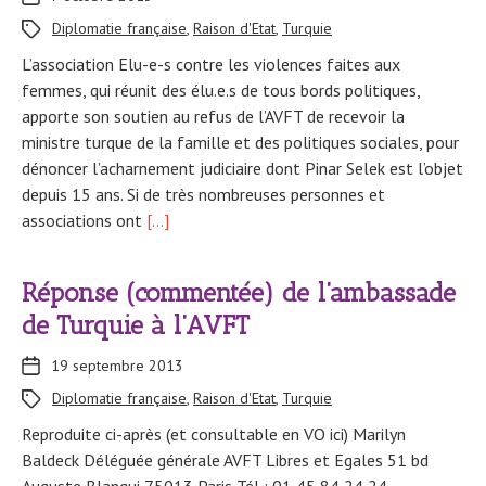
Diplomatie française
,
Raison d'Etat
,
Turquie
L’association Elu-e-s contre les violences faites aux
femmes, qui réunit des élu.e.s de tous bords politiques,
apporte son soutien au refus de l’AVFT de recevoir la
ministre turque de la famille et des politiques sociales, pour
dénoncer l’acharnement judiciaire dont Pinar Selek est l’objet
depuis 15 ans. Si de très nombreuses personnes et
associations ont
[…]
Réponse (commentée) de l’ambassade
de Turquie à l’AVFT
19 septembre 2013
Diplomatie française
,
Raison d'Etat
,
Turquie
Reproduite ci-après (et consultable en VO ici) Marilyn
Baldeck Déléguée générale AVFT Libres et Egales 51 bd
Auguste Blanqui 75013 Paris Tél : 01 45 84 24 24