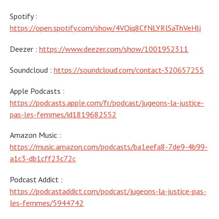
Spotify :
https://open.spotify.com/show/4VOiq8CfNLYRlSaThVeHlj
Deezer :
https://www.deezer.com/show/1001952311
Soundcloud :
https://soundcloud.com/contact-320657255
Apple Podcasts :
https://podcasts.apple.com/fr/podcast/jugeons-la-justice-
pas-les-femmes/id1819682552
Amazon Music :
https://music.amazon.com/podcasts/ba1eefa8-7de9-4b99-
a1c3-db1cff23c72c
Podcast Addict :
https://podcastaddict.com/podcast/jugeons-la-justice-pas-
les-femmes/5944742