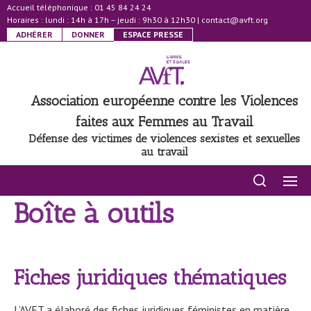
Accueil téléphonique : 01 45 84 24 24
Horaires : lundi : 14h à 17h – jeudi : 9h30 à 12h30
|
contact@avft.org
ADHÉRER
DONNER
ESPACE PRESSE
Association européenne contre les Violences
faites aux Femmes au Travail
Défense des victimes de violences sexistes et sexuelles
au travail
Boîte à outils
Fiches juridiques thématiques
L’AVFT a élaboré des fiches juridiques féministes en matière