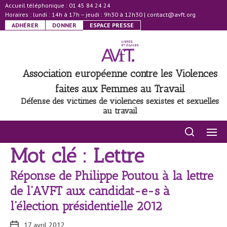
Accueil téléphonique : 01 45 84 24 24
Horaires : lundi : 14h à 17h – jeudi : 9h30 à 12h30
|
contact@avft.org
ADHÉRER
DONNER
ESPACE PRESSE
Association européenne contre les Violences
faites aux Femmes au Travail
Défense des victimes de violences sexistes et sexuelles
au travail
Mot clé : Lettre
Réponse de Philippe Poutou à la lettre
de l’AVFT aux candidat-e-s à
l’élection présidentielle 2012
17 avril 2012