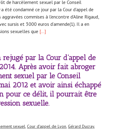
délit de harcèlement sexuel par le Conseil
 a été condamné ce jour par la Cour d’appel de
 aggravées commises à l’encontre d’Aline Rigaud,
ec sursis et 3000 euros d’amende(1). Il a en
sions sexuelles que
[…]
 rejugé par la Cour d’appel de
2014. Après avoir fait abroger
ment sexuel par le Conseil
 mai 2012 et avoir ainsi échappé
pour ce délit, il pourrait être
ssion sexuelle.
èlement sexuel
,
Cour d'appel de Lyon
,
Gérard Ducray
,