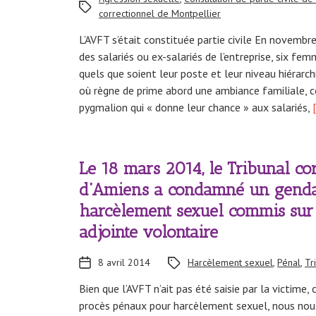
correctionnel de Montpellier
L’AVFT s’était constituée partie civile En novembr
des salariés ou ex-salariés de l’entreprise, six f
quels que soient leur poste et leur niveau hiérarc
où règne de prime abord une ambiance familiale, c
pygmalion qui « donne leur chance » aux salariés,
[
Le 18 mars 2014, le Tribunal co
d’Amiens a condamné un gend
harcèlement sexuel commis su
adjointe volontaire
8 avril 2014
Harcèlement sexuel
,
Pénal
,
Tr
Bien que l’AVFT n’ait pas été saisie par la victime
procès pénaux pour harcèlement sexuel, nous nous