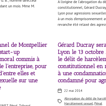
. G. B., nommé directeur
A l’origine de l’abrogation du 
endant un mois. Mme M.
constitutionnel, Gérard Ducray
Lyon pour agressions sexuelles
à un mois d’emprisonnement av
revanche été relaxé des agres
onnel de Montpellier
Gérard Ducray sera
start-up
Lyon le 13 octobre 
 moral commis à
le délit de harcèle
e l’entreprise, pour
constitutionnel en
’entre elles et
à une condamnation 
sexuelle sur une
condamné pour agre
e
22 mai 2014
Abrogation du délit de harc
Harcèlement sexuel
,
Pénal
 l'AVFT
,
Pénal
,
Tribunal