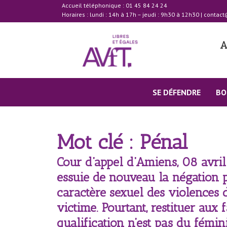
Accueil téléphonique : 01 45 84 24 24
Horaires : lundi : 14h à 17h – jeudi : 9h30 à 12h30
|
contact
A
SE DÉFENDRE
BO
Mot clé : Pénal
Cour d’appel d’Amiens, 08 avri
essuie de nouveau la négation p
caractère sexuel des violences d
victime. Pourtant, restituer aux f
qualification n’est pas du fémi