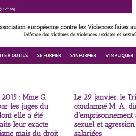
@avft.org
ssociation européenne contre les Violences faites 
Défense des victimes de violences sexistes et sexuel
ITE À OUTILS
SE FORMER
S’INFORMER
S’IMPLIQUER
l 2015 : Mme G.
Le 29 janvier, le T
ar les juges du
condamné M. A., dir
ont elle a été
d’emprisonnement a
aits leur exacte
sexuel et agression
nisme mais du droit
salariées