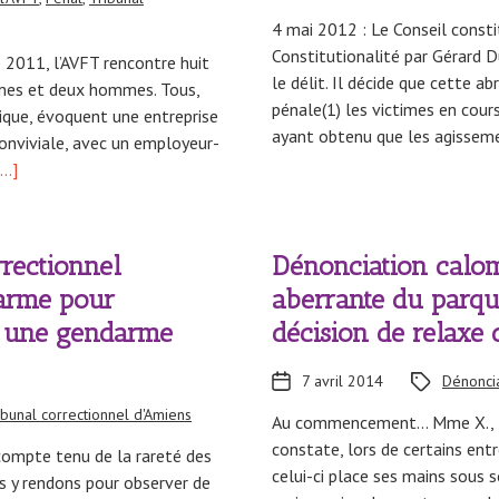
4 mai 2012 : Le Conseil constit
Constitutionalité par Gérard 
e 2011, l’AVFT rencontre huit
le délit. Il décide que cette a
emmes et deux hommes. Tous,
pénale(1) les victimes en cours
hique, évoquent une entreprise
ayant obtenu que les agissem
onviviale, avec un employeur-
…]
rrectionnel
Dénonciation calom
arme pour
aberrante du parque
r une gendarme
décision de relaxe 
7 avril 2014
Dénonci
ibunal correctionnel d'Amiens
Au commencement… Mme X., fonc
constate, lors de certains entr
, compte tenu de la rareté des
celui-ci place ses mains sous s
 y rendons pour observer de