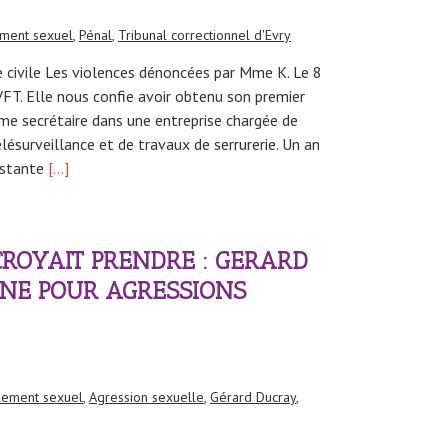
ment sexuel
,
Pénal
,
Tribunal correctionnel d'Evry
ie civile Les violences dénoncées par Mme K. Le 8
AVFT. Elle nous confie avoir obtenu son premier
e secrétaire dans une entreprise chargée de
lésurveillance et de travaux de serrurerie. Un an
istante
[…]
 CROYAIT PRENDRE : GERARD
E POUR AGRESSIONS
èlement sexuel
,
Agression sexuelle
,
Gérard Ducray
,