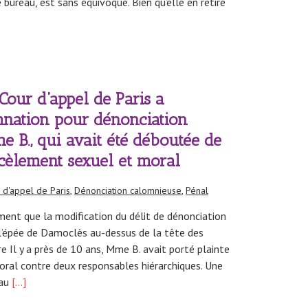
 bureau, est sans équivoque. Bien qu’elle en retire
 Cour d’appel de Paris a
mnation pour dénonciation
 B., qui avait été déboutée de
rcèlement sexuel et moral
 d'appel de Paris
,
Dénonciation calomnieuse
,
Pénal
ment que la modification du délit de dénonciation
l’épée de Damoclès au-dessus de la tête des
e Il y a près de 10 ans, Mme B. avait porté plainte
ral contre deux responsables hiérarchiques. Une
au
[…]