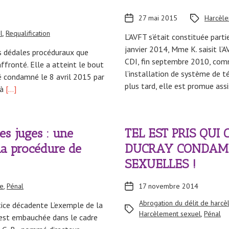
27 mai 2015
Harcèle
l
,
Requalification
L’AVFT s’était constituée part
janvier 2014, Mme K. saisit l’
s dédales procéduraux que
CDI, fin septembre 2010, comm
ffronté. Elle a atteint le bout
l’installation de système de té
té condamné le 8 avril 2015 par
plus tard, elle est promue ass
 à
[…]
es juges : une
TEL EST PRIS QUI
 la procédure de
DUCRAY CONDAMN
SEXUELLES !
ce
,
Pénal
17 novembre 2014
Abrogation du délit de harc
tice décadente L’exemple de la
Harcèlement sexuel
,
Pénal
est embauchée dans le cadre