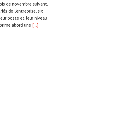
ois de novembre suivant,
iés de l’entreprise, six
ur poste et leur niveau
 prime abord une
[…]