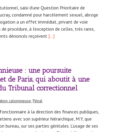
utionnel, saisi d’une Question Prioritaire de
Ducray, condamné pour harcèlement sexuel, abroge
brogation a un effet immédiat, privant de voie
 de procédure, à l’exception de celles, très rares,
ents dénoncés reçoivent
[…]
nieuse : une poursuite
t de Paris, qui aboutit à une
du Tribunal correctionnel
ation calomnieuse
,
Pénal
tionnaire à la direction des finances publiques,
etiens avec son supérieur hiérarchique, M.Y, que
on bureau, sur ses parties génitales. L’usage de ses