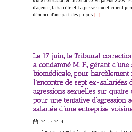
d’une formation en alternance. En janvier 2009, M
d’agence, la harcèle et l’agresse sexuellement p
dénonce d’une part des propos
[…]
Le 17 juin, le Tribunal correcti
a condamné M. F., gérant d’une 
biomédicale, pour harcèlement
l’encontre de sept ex-salariées d
agressions sexuelles sur quatre d
pour une tentative d’agression 
salariée d’une entreprise voisin
20 juin 2014
Agression sexuelle
,
Constitution de partie civile de