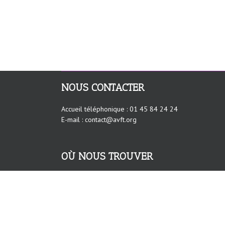
NOUS CONTACTER
Accueil téléphonique : 01 45 84 24 24
E-mail : contact@avft.org
OÙ NOUS TROUVER
AVFT – Association européenne contre les
Violences faites aux Femmes au Travail
23 rue Jules Guesde
75014 PARIS