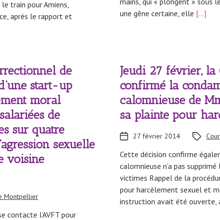
mains, qui « plongent » sous le
 le train pour Amiens,
une gêne certaine, elle
[…]
ce, après le rapport et
rrectionnel de
Jeudi 27 février, la
d’une start-up
confirmé la conda
lement moral
calomnieuse de Mme
salariées de
sa plainte pour ha
les sur quatre
27 février 2014
Cour
d’agression sexuelle
Cette décision confirme égale
e voisine
calomnieuse n’a pas supprimé 
victimes Rappel de la procédur
pour harcèlement sexuel et mo
e Montpellier
instruction avait été ouverte, 
ise contacte l’AVFT pour