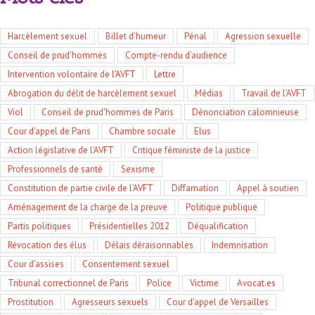
Harcèlement sexuel
Billet d'humeur
Pénal
Agression sexuelle
Conseil de prud'hommes
Compte-rendu d'audience
Intervention volontaire de l'AVFT
Lettre
Abrogation du délit de harcèlement sexuel
Médias
Travail de l'AVFT
Viol
Conseil de prud'hommes de Paris
Dénonciation calomnieuse
Cour d'appel de Paris
Chambre sociale
Elus
Action législative de l'AVFT
Critique féministe de la justice
Professionnels de santé
Sexisme
Constitution de partie civile de l'AVFT
Diffamation
Appel à soutien
Aménagement de la charge de la preuve
Politique publique
Partis politiques
Présidentielles 2012
Déqualification
Révocation des élus
Délais déraisonnables
Indemnisation
Cour d'assises
Consentement sexuel
Tribunal correctionnel de Paris
Police
Victime
Avocat.es
Prostitution
Agresseurs sexuels
Cour d'appel de Versailles