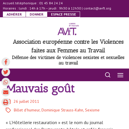
Accueil téléphonique : 01 45 84 24 24
Horaires : lundi : 14h à 17h – jeudi : 9h30 à 12h30
|
contact@avft.org
ADHÉRER
DONNER
ESPACE PRESSE
Association européenne contre les Violences
faites aux Femmes au Travail
Défense des victimes de violences sexistes et sexuelles
au travail
Mauvais goût
26 juillet 2011
Billet d'humeur
,
Dominique Strauss-Kahn
,
Sexisme
« L’Hôtellerie restauration » est le nom du journal