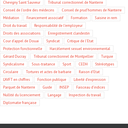
Chevigny Saint Sauveur
Tribunal correctionnel de Nanterre
Conseil de l'ordre des médecins
Conseil de prud'hommes de Nanterre
Médiation
Financement associatif
Formation
Saisine in rem
Droit du travail
Responsabilité de l'employeur
Droits des associations
Enregistrement clandestin
Cour d'appel de Douai
Syndicat
Critique de l'Etat
Protection fonctionnelle
Harcèlement sexuel environnemental
Gérard Ducray
Tribunal correctionnel de Montpellier
Turquie
Syndicalisme
Sous-traitance
Sport
CEDH
Stéréotypes
Circulaire
Tortures et actes de barbarie
Raison d'Etat
L'AVFT en chiffres
Fonction publique
Liberté d'expression
Parquet de Nanterre
Guide
INSEP
Faisceau d'indices
Nullité du licenciement
Langage
Inspection du travail
Diplomatie française