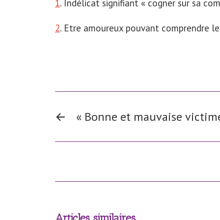
1
. Indélicat signifiant « cogner sur sa co
2
. Etre amoureux pouvant comprendre le 
←
« Bonne et mauvaise victim
Articles similaires