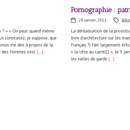
Pornographie : patr
28 janvier 2011
Bill
mes ? » « On peut quand même
La déréalisation de la prostit
ous constatez, je suppose, que
livre d’architecture sur les ma
vous me dire à propos de la
français ?) fait largement écho
e des femmes s’est
[…]
« la tête au carré(1) », le 5 j
les salles de garde
[…]