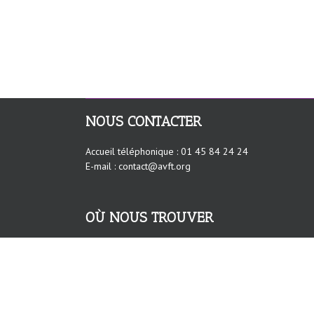
NOUS CONTACTER
Accueil téléphonique : 01 45 84 24 24
E-mail : contact@avft.org
OÙ NOUS TROUVER
AVFT – Association européenne contre les
Violences faites aux Femmes au Travail
23 rue Jules Guesde
75014 PARIS