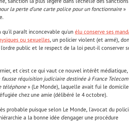
lâme, sanction la plus légère dans l’échelle des sanctions
ur la perte d’une carte police pour un fonctionnaire
»
e.
qu’il paraît inconcevable qu’un
élu conserve ses mand
hysiques ou sexuelles
, un policier violent (et armé), do
’ordre public et le respect de la loi peut-il conserver 
nier, et c’est ce qui vaut ce nouvel intérêt médiatique,
 fausse réquisition judiciaire destinée à France Telecom
de téléphone
» (Le Monde), laquelle avait fui le domicile
réfugiée chez une amie (délibéré le 4 octobre).
ès probable puisque selon Le Monde, l’avocat du polici
a hiérarchie a la bonne idée d’engager une procédure