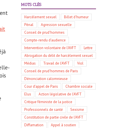
MOTS CLÉS
ment
Harcèlement sexuel
Billet d'humeur
Pénal
Agression sexuelle
ait
Conseil de prud'hommes
Compte-rendu d'audience
Intervention volontaire de l'AVFT
Lettre
éjà
Abrogation du délit de harcèlement sexuel
Médias
Travail de l'AVFT
Viol
elle-
Conseil de prud'hommes de Paris
ois
Dénonciation calomnieuse
Cour d'appel de Paris
Chambre sociale
Elus
Action législative de l'AVFT
e
Critique féministe de la justice
Professionnels de santé
Sexisme
Constitution de partie civile de l'AVFT
Diffamation
Appel à soutien