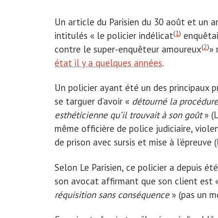
Un article du Parisien du 30 août et un 
(
1
)
intitulés « le policier indélicat
enquêtait
(
2
)
contre le super-enquêteur amoureux
» 
état il y a quelques années
.
Un policier ayant été un des principaux 
se targuer d’avoir «
détourné la procédure
esthéticienne qu’il trouvait à son goût
» (L
même officière de police judiciaire, viol
de prison avec sursis et mise à l’épreuve 
Selon Le Parisien, ce policier a depuis ét
son avocat affirmant que son client est 
réquisition sans conséquence
» (pas un m