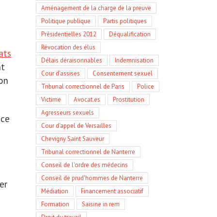
Aménagement de la charge de la preuve
Politique publique
Partis politiques
Présidentielles 2012
Déqualification
Révocation des élus
ats
Délais déraisonnables
Indemnisation
nt
Cour d'assises
Consentement sexuel
son
Tribunal correctionnel de Paris
Police
Victime
Avocat.es
Prostitution
Agresseurs sexuels
 ce
Cour d'appel de Versailles
Chevigny Saint Sauveur
Tribunal correctionnel de Nanterre
Conseil de l'ordre des médecins
Conseil de prud'hommes de Nanterre
er
Médiation
Financement associatif
Formation
Saisine in rem