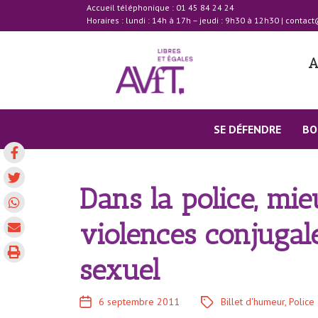
Accueil téléphonique : 01 45 84 24 24
Horaires : lundi : 14h à 17h – jeudi : 9h30 à 12h30
|
contact
A
SE DÉFENDRE
BO
Dans la police, m
violences conjuga
sexuel
6 septembre 2011
Billet d'humeur
,
Police