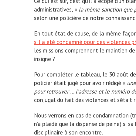
Ce qui est sûr, c’est qu’il a écopé d’un b
administratives, «
la même sanction que po
selon une policière de notre connaissanc
En tout état de cause, de la même façon 
s’il a été condamné pour des violences p
les missions comprennent le maintien de l
insigne ?
Pour compléter le tableau, le 30 août der
policier était jugé pour avoir rédigé «
une
pour retrouver … l’adresse et le numéro 
conjugal du fait des violences et s’était 
Nous verrons en cas de condamnation (tr
n’a plaidé que la dispense de peine) si s
disciplinaire à son encontre.