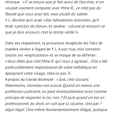
rétorque : «
Il se trouve que je fais aussi de l’escrime, si on
voulait vraiment comparer, avec Mme R., ce n’est pas du
fleuret que vous avez fait, mais plutôt du sabre
».
Y. L. décrète qu’il avait «
des hématomes énormes
», qu’il
était «
perclus de bleus
», et assène : «
dussé-je encourir ce
que je dois encourir, c’est la stricte vérité !
».
Dans ses réquisitions, la procureure récapitule les faits de
manière sévère à l’égard de Y. L. A son tour, elle conteste
toutes ses «explications» et se moque de sa défense :
«
Vous dites que c’est Mme R. qui vous a agressé… Elle a été
particulièrement respectueuse de votre esthétique en
épargnant votre visage, n’est-ce pas ?
».
A propos du travail dissimulé : «
Soit, c’est courant.
Néanmoins, monsieur est avocat. Quand on exerce une
profession judiciaire, on peut éventuellement avoir comme
principe de respecter la loi, non ? Et puis quand on est un
professionnel du droit, on sait que la cocaïne, c’est pas ?
légal légal’. C’est même fondamentalement illégal, quelque