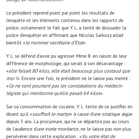
Le président reprend point par point les résultats de
l’enquête et les éléments contenus dans les rapports de
police, notamment le fait que Y. L. a tenté de dissuader la
police d’enquêter en affirmant que Nicolas Sarkozy allait
bientôt «
le nommer secrétaire d’Etat
».
Y. L. se défend d’avoir pu agresser Mme R. en raison de leur
différence de morphologie, qui serait à son désavantage :
«
elle faisait 80 kilos, elle était beaucoup plus costaud que
moi !
». Encore une fois, le président ne le laisse pas mentir :
«
Ce ne sont pourtant pas les constatations du médecin
légiste qui mentionne qu’elle pesait 64 kilos
».
Sur sa consommation de cocaïne, Y. L. tente de se justifier en
disant qu’il «
souffrait le martyr
» à cause d’une sciatique aigüe
depuis 3 ans. La procureure, qui ne se départira pas au cours
de l’audience d’une ironie mordante, ne le laisse pas non plus
persévérer dans cette explication : «
Vu votre état de