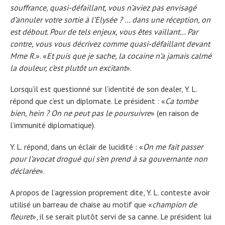
souffrance, quasi-défaillant, vous n’aviez pas envisagé
d’annuler votre sortie à l’Elysée ? … dans une réception, on
est débout. Pour de tels enjeux, vous êtes vaillant… Par
contre, vous vous décrivez comme quasi-défaillant devant
Mme R.
». «
Et puis que je sache, la cocaine n’a jamais calmé
la douleur, c’est plutôt un excitant
».
Lorsqu’il est questionné sur l’identité de son dealer, Y. L.
répond que c’est un diplomate. Le président : «
Ca tombe
bien, hein ? On ne peut pas le poursuivre
» (en raison de
l’immunité diplomatique).
Y. L. répond, dans un éclair de lucidité : «
On me fait passer
pour l’avocat drogué qui s’en prend à sa gouvernante non
déclarée
».
A propos de l’agression proprement dite, Y. L. conteste avoir
utilisé un barreau de chaise au motif que «
champion de
fleuret
», il se serait plutôt servi de sa canne. Le président lui