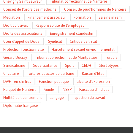
Chevigny Saint Sauveur
Tribunal correctionnel de Nanterre
Conseil de l'ordre des médecins
Conseil de prud'hommes de Nanterre
Médiation
Financement associatif
Formation
Saisine in rem
Droit du travail
Responsabilité de l'employeur
Droits des associations
Enregistrement clandestin
Cour d'appel de Douai
Syndicat
Critique de l'Etat
Protection fonctionnelle
Harcèlement sexuel environnemental
Gérard Ducray
Tribunal correctionnel de Montpellier
Turquie
Syndicalisme
Sous-traitance
Sport
CEDH
Stéréotypes
Circulaire
Tortures et actes de barbarie
Raison d'Etat
L'AVFT en chiffres
Fonction publique
Liberté d'expression
Parquet de Nanterre
Guide
INSEP
Faisceau d'indices
Nullité du licenciement
Langage
Inspection du travail
Diplomatie française