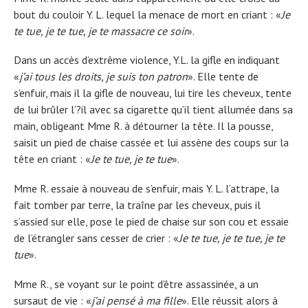
bout du couloir Y. L. lequel la menace de mort en criant : «
Je
te tue, je te tue, je te massacre ce soir
».
Dans un accès d’extrême violence, Y.L. la gifle en indiquant
«
j’ai tous les droits, je suis ton patron
». Elle tente de
s’enfuir, mais il la gifle de nouveau, lui tire les cheveux, tente
de lui brûler l’?il avec sa cigarette qu’il tient allumée dans sa
main, obligeant Mme R. à détourner la tête. Il la pousse,
saisit un pied de chaise cassée et lui assène des coups sur la
tête en criant : «
Je te tue, je te tue
».
Mme R. essaie à nouveau de s’enfuir, mais Y. L. l’attrape, la
fait tomber par terre, la traîne par les cheveux, puis il
s’assied sur elle, pose le pied de chaise sur son cou et essaie
de l’étrangler sans cesser de crier : «
Je te tue, je te tue, je te
tue
».
Mme R., se voyant sur le point d’être assassinée, a un
sursaut de vie : «
j’ai pensé à ma fille
». Elle réussit alors à