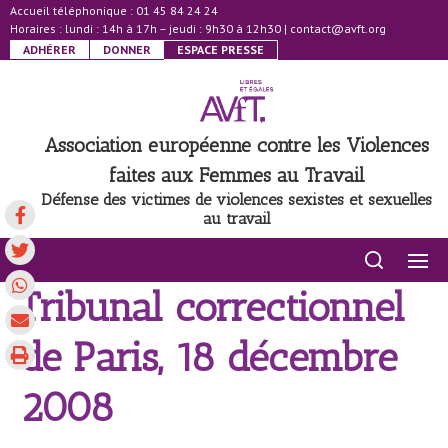
Accueil téléphonique : 01 45 84 24 24
Horaires : lundi : 14h à 17h – jeudi : 9h30 à 12h30
|
contact@avft.org
ADHÉRER
DONNER
ESPACE PRESSE
Association européenne contre les Violences
faites aux Femmes au Travail
Défense des victimes de violences sexistes et sexuelles
au travail
Tribunal correctionnel
de Paris, 18 décembre
2008