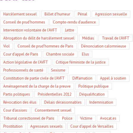
Harcèlement sexuel
Billet d'humeur
Pénal
Agression sexuelle
Conseil de prud'hommes
Compte-rendu d'audience
Intervention volontaire de l'AVFT
Lettre
Abrogation du délit de harcèlement sexuel
Médias
Travail de l'AVFT
Viol
Conseil de prud'hommes de Paris
Dénonciation calomnieuse
Cour d'appel de Paris
Chambre sociale
Elus
Action législative de l'AVFT
Critique féministe de la justice
Professionnels de santé
Sexisme
Constitution de partie civile de l'AVFT
Diffamation
Appel à soutien
Aménagement de la charge de la preuve
Politique publique
Partis politiques
Présidentielles 2012
Déqualification
Révocation des élus
Délais déraisonnables
Indemnisation
Cour d'assises
Consentement sexuel
Tribunal correctionnel de Paris
Police
Victime
Avocat.es
Prostitution
Agresseurs sexuels
Cour d'appel de Versailles