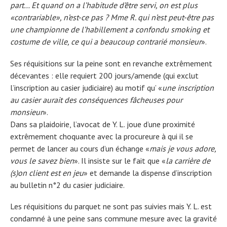
part… Et quand on a l’habitude d’être servi, on est plus
«contrariable», n’est-ce pas ? Mme R. qui n’est peut-être pas
une championne de l’habillement a confondu smoking et
costume de ville, ce qui a beaucoup contrarié monsieur
».
Ses réquisitions sur la peine sont en revanche extrêmement
décevantes : elle requiert 200 jours/amende (qui exclut
l’inscription au casier judiciaire) au motif qu’ «
une inscription
au casier aurait des conséquences fâcheuses pour
monsieur
».
Dans sa plaidoirie, l’avocat de Y. L. joue d’une proximité
extrêmement choquante avec la procureure à qui il se
permet de lancer au cours d’un échange «
mais je vous adore,
vous le savez bien
». Il insiste sur le fait que «
la carrière de
(s)on client est en jeu
» et demande la dispense d’inscription
au bulletin n°2 du casier judiciaire.
Les réquisitions du parquet ne sont pas suivies mais Y. L. est
condamné à une peine sans commune mesure avec la gravité