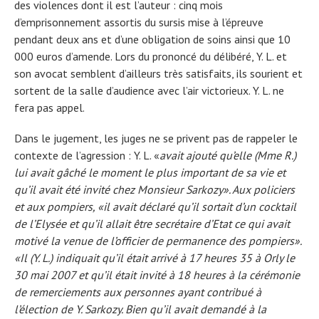
des violences dont il est l’auteur : cinq mois
d’emprisonnement assortis du sursis mise à l’épreuve
pendant deux ans et d’une obligation de soins ainsi que 10
000 euros d’amende. Lors du prononcé du délibéré, Y. L. et
son avocat semblent d’ailleurs très satisfaits, ils sourient et
sortent de la salle d’audience avec l’air victorieux. Y. L. ne
fera pas appel.
Dans le jugement, les juges ne se privent pas de rappeler le
contexte de l’agression : Y. L. «
avait ajouté qu’elle (Mme R.)
lui avait gâché le moment le plus important de sa vie et
qu’il avait été invité chez Monsieur Sarkozy». Aux policiers
et aux pompiers, «il avait déclaré qu’il sortait d’un cocktail
de l’Elysée et qu’il allait être secrétaire d’Etat ce qui avait
motivé la venue de l’officier de permanence des pompiers».
«Il (Y. L.) indiquait qu’il était arrivé à 17 heures 35 à Orly le
30 mai 2007 et qu’il était invité à 18 heures à la cérémonie
de remerciements aux personnes ayant contribué à
l’élection de Y. Sarkozy. Bien qu’il avait demandé à la