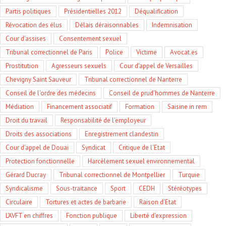
Partis politiques
Présidentielles 2012
Déqualification
Révocation des élus
Délais déraisonnables
Indemnisation
Cour d'assises
Consentement sexuel
Tribunal correctionnel de Paris
Police
Victime
Avocat.es
Prostitution
Agresseurs sexuels
Cour d'appel de Versailles
Chevigny Saint Sauveur
Tribunal correctionnel de Nanterre
Conseil de l'ordre des médecins
Conseil de prud'hommes de Nanterre
Médiation
Financement associatif
Formation
Saisine in rem
Droit du travail
Responsabilité de l'employeur
Droits des associations
Enregistrement clandestin
Cour d'appel de Douai
Syndicat
Critique de l'Etat
Protection fonctionnelle
Harcèlement sexuel environnemental
Gérard Ducray
Tribunal correctionnel de Montpellier
Turquie
Syndicalisme
Sous-traitance
Sport
CEDH
Stéréotypes
Circulaire
Tortures et actes de barbarie
Raison d'Etat
L'AVFT en chiffres
Fonction publique
Liberté d'expression