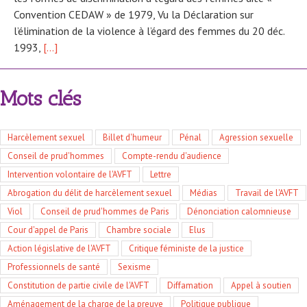
Convention CEDAW » de 1979, Vu la Déclaration sur
l’élimination de la violence à l’égard des femmes du 20 déc.
1993,
[…]
Mots clés
Harcèlement sexuel
Billet d'humeur
Pénal
Agression sexuelle
Conseil de prud'hommes
Compte-rendu d'audience
Intervention volontaire de l'AVFT
Lettre
Abrogation du délit de harcèlement sexuel
Médias
Travail de l'AVFT
Viol
Conseil de prud'hommes de Paris
Dénonciation calomnieuse
Cour d'appel de Paris
Chambre sociale
Elus
Action législative de l'AVFT
Critique féministe de la justice
Professionnels de santé
Sexisme
Constitution de partie civile de l'AVFT
Diffamation
Appel à soutien
Aménagement de la charge de la preuve
Politique publique