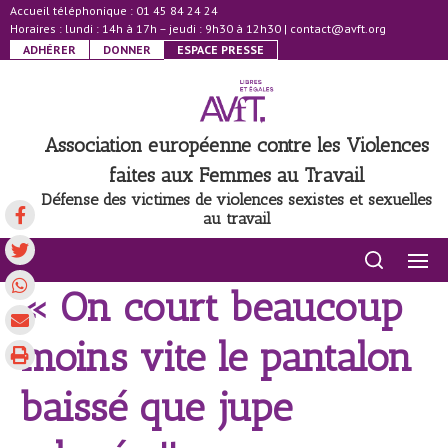
Accueil téléphonique : 01 45 84 24 24
Horaires : lundi : 14h à 17h – jeudi : 9h30 à 12h30
|
contact@avft.org
ADHÉRER
DONNER
ESPACE PRESSE
Association européenne contre les Violences
faites aux Femmes au Travail
Défense des victimes de violences sexistes et sexuelles
au travail
« On court beaucoup
moins vite le pantalon
baissé que jupe