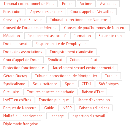
Tribunal correctionnel de Paris
Police
Victime
Avocat.es
Prostitution
Agresseurs sexuels
Cour d'appel de Versailles
Chevigny Saint Sauveur
Tribunal correctionnel de Nanterre
Conseil de l'ordre des médecins
Conseil de prud'hommes de Nanterre
Médiation
Financement associatif
Formation
Saisine in rem
Droit du travail
Responsabilité de l'employeur
Droits des associations
Enregistrement clandestin
Cour d'appel de Douai
Syndicat
Critique de l'Etat
Protection fonctionnelle
Harcèlement sexuel environnemental
Gérard Ducray
Tribunal correctionnel de Montpellier
Turquie
Syndicalisme
Sous-traitance
Sport
CEDH
Stéréotypes
Circulaire
Tortures et actes de barbarie
Raison d'Etat
L'AVFT en chiffres
Fonction publique
Liberté d'expression
Parquet de Nanterre
Guide
INSEP
Faisceau d'indices
Nullité du licenciement
Langage
Inspection du travail
Diplomatie française