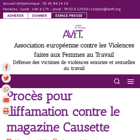
Accueil téléphonique : 01 45 84 24 24
Horaires : lundi : 14h à 17h – jeudi : 9h30 à 12h30
|
contact@avft.org
ADHÉRER
DONNER
ESPACE PRESSE
Association européenne contre les Violences
faites aux Femmes au Travail
Défense des victimes de violences sexistes et sexuelles
au travail
Procès pour
diffamation contre le
magazine Causette