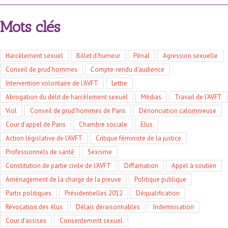
Mots clés
Harcèlement sexuel
Billet d'humeur
Pénal
Agression sexuelle
Conseil de prud'hommes
Compte-rendu d'audience
Intervention volontaire de l'AVFT
Lettre
Abrogation du délit de harcèlement sexuel
Médias
Travail de l'AVFT
Viol
Conseil de prud'hommes de Paris
Dénonciation calomnieuse
Cour d'appel de Paris
Chambre sociale
Elus
Action législative de l'AVFT
Critique féministe de la justice
Professionnels de santé
Sexisme
Constitution de partie civile de l'AVFT
Diffamation
Appel à soutien
Aménagement de la charge de la preuve
Politique publique
Partis politiques
Présidentielles 2012
Déqualification
Révocation des élus
Délais déraisonnables
Indemnisation
Cour d'assises
Consentement sexuel